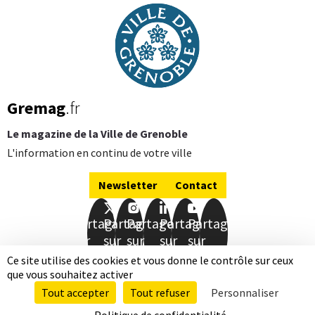
Gremag
.fr
Le magazine de la Ville de Grenoble
L'information en continu de votre ville
Newsletter
Contact
Partager
Partager
Partager
Partager
Partager
sur
sur
sur
sur
sur
Facebook
Twitter
Instagram
LinkedIn
Youtube
Ce site utilise des cookies et vous donne le contrôle sur ceux
que vous souhaitez activer
Mentions légales
Données personnelles
Tout accepter
Tout refuser
Personnaliser
Accessibilité totalement conforme
Plan de site
Qui sommes-nous