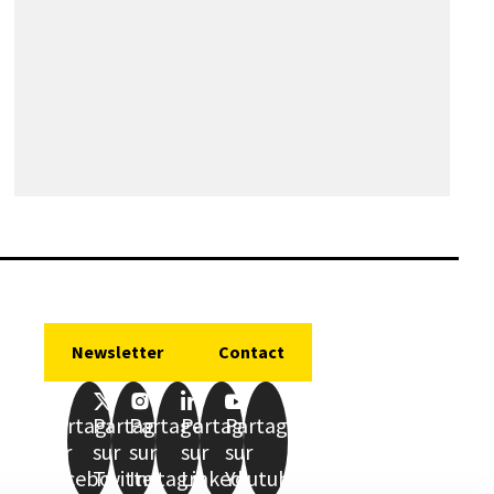
Newsletter
Contact
Partager
Partager
Partager
Partager
Partager
sur
sur
sur
sur
sur
Facebook
Twitter
Instagram
LinkedIn
Youtube