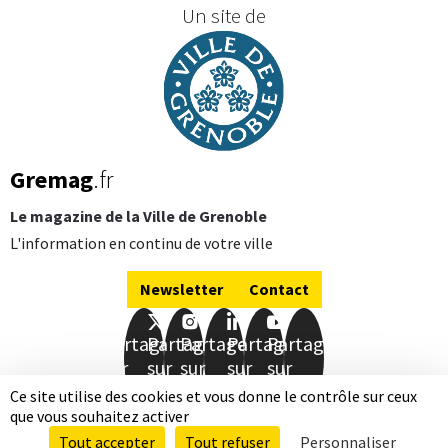
Un site de
Gremag
.fr
Le magazine de la Ville de Grenoble
L'information en continu de votre ville
Newsletter
Contact
Partager
Partager
Partager
Partager
Partager
sur
sur
sur
sur
sur
Facebook
Twitter
Instagram
LinkedIn
Youtube
Ce site utilise des cookies et vous donne le contrôle sur ceux
que vous souhaitez activer
Mentions légales
Données personnelles
Tout accepter
Tout refuser
Personnaliser