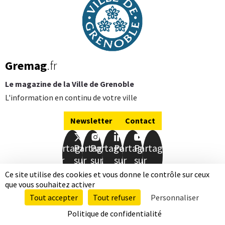
Gremag
.fr
Le magazine de la Ville de Grenoble
L'information en continu de votre ville
Newsletter
Contact
Partager
Partager
Partager
Partager
Partager
sur
sur
sur
sur
sur
Facebook
Twitter
Instagram
LinkedIn
Youtube
Ce site utilise des cookies et vous donne le contrôle sur ceux
que vous souhaitez activer
Mentions légales
Données personnelles
Tout accepter
Tout refuser
Personnaliser
Accessibilité totalement conforme
Plan de site
Qui sommes-nous
Politique de confidentialité
Nos publications