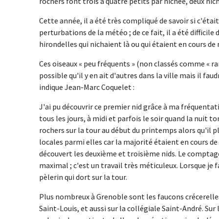
rochers font trois à quatre petits par nichée, deux nic
Cette année, il a été très compliqué de savoir si c'éta
perturbations de la météo ; de ce fait, il a été difficile
hirondelles qui nichaient là ou qui étaient en cours de
Ces oiseaux « peu fréquents » (non classés comme « ra
possible qu'il y en ait d'autres dans la ville mais il fa
indique Jean-Marc Coquelet :
J'ai pu découvrir ce premier nid grâce à ma fréquentatio
tous les jours, à midi et parfois le soir quand la nuit 
rochers sur la tour au début du printemps alors qu'il pleuv
locales parmi elles car la majorité étaient en cours de
découvert les deuxième et troisième nids. Le comptag
maximal ; c'est un travail très méticuleux. Lorsque je fa
pèlerin qui dort sur la tour.
Plus nombreux à Grenoble sont les faucons crécerelles
Saint-Louis, et aussi sur la collégiale Saint-André. Sur