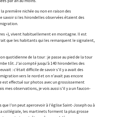
hées par an au moins.
it la première nichée ou non en raison des
 de savoir si les hirondelles observées étaient des
 migration.
res »), vivent habituellement en montagne. Il est
udrait que les habitants qui les remarquent le signalent,
n quotidienne de la tour : je passe au pied de la tour
tombe tôt. J'ai compté jusqu'à 140 hirondelles des
ait : c'était difficile de savoir s'il y a avait des
 migration vers le nord et on n'avait pas encore
e est effectué sur photos avec un grossissement
is mes observations, je vois aussi s'il y a un faucon-
 que l'on peut apercevoir à l'église Saint-Joseph ou à
 la collégiale, les martinets forment la plus grosse