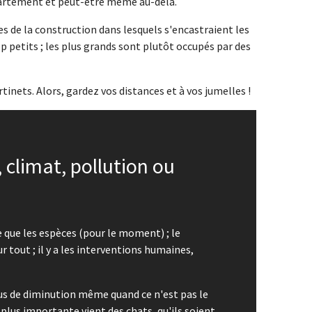
partement et peut-être même au-delà.
es de la construction dans lesquels s'encastraient les
p petits ; les plus grands sont plutôt occupés par des
tinets. Alors, gardez vos distances et à vos jumelles !
 climat, pollution ou
e que les espèces (pour le moment) ; le
 tout ; il y a les interventions humaines,
us de diminution même quand ce n'est pas le
 plus importante vient des chats, qu'ils soient