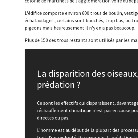
colonie de martinets de l'agglomération voire du dé
L'édifice comporte environ 600 trous de boulin, vestig
échafaudages ; certains sont bouchés, trop bas, ou tro
pigeons mais heureusement il n'y en a pas beaucoup.
Plus de 150 des trous restants sont utilisés par les mar
La disparition des oiseaux,
prédation ?
Ce sont les effectifs qui disparaissent, davantag
réchauffement climatique n'est pas en cause pour
directes ou pas.
L'homme est au début de la plupart des process
fruit d'une volonté. Par exemple, la prédation la