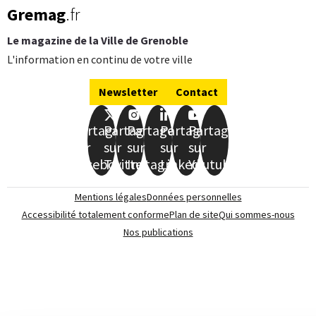
Gremag
.fr
Le magazine de la Ville de Grenoble
L'information en continu de votre ville
Newsletter
Contact
Partager
Partager
Partager
Partager
Partager
sur
sur
sur
sur
sur
Facebook
Twitter
Instagram
LinkedIn
Youtube
Mentions légales
Données personnelles
Accessibilité totalement conforme
Plan de site
Qui sommes-nous
Nos publications