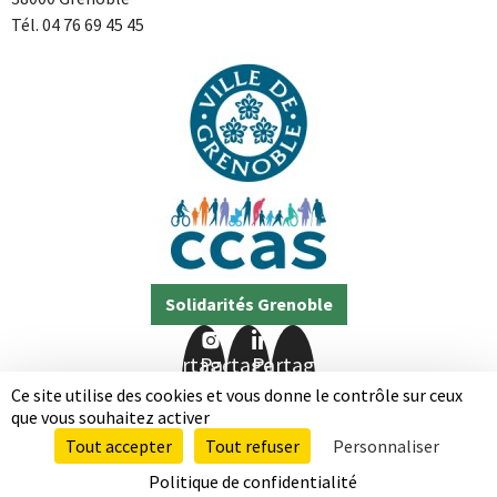
Tél. 04 76 69 45 45
Solidarités Grenoble
Partager
Partager
Partager
sur
sur
sur
Ce site utilise des cookies et vous donne le contrôle sur ceux
Facebook
Instagram
LinkedIn
que vous souhaitez activer
Tout accepter
Tout refuser
Personnaliser
Mentions légales
Données personnelles
Politique de confidentialité
Accessibilité totalement conforme
Plan de site