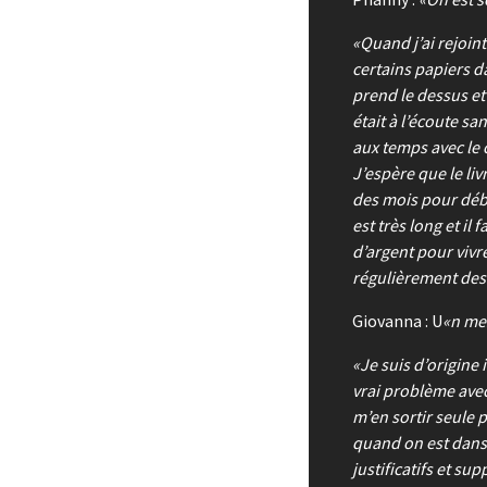
Quand j’ai rejoint
certains papiers da
prend le dessus et 
était à l’écoute sa
aux temps avec le c
J’espère que le liv
des mois pour débl
est très long et i
d’argent pour vivr
régulièrement des
Giovanna : U
n me
Je suis d’origine i
vrai problème avec
m’en sortir seule 
quand on est dans 
justificatifs et s