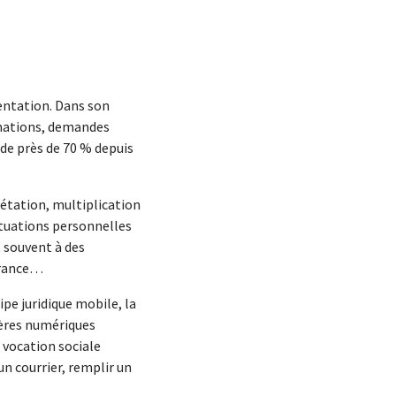
mentation. Dans son
amations, demandes
de près de 70 % depuis
rétation, multiplication
ituations personnelles
 souvent à des
ffrance…
ipe juridique mobile, la
lères numériques
 vocation sociale
n courrier, remplir un