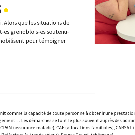
s
i. Alors que les situations de
t-es grenoblois-es soutenu-
 mobilisent pour témoigner
.
finit comme la capacité de toute personne à obtenir une prestation
gement… Les démarches se font le plus souvent auprès des admini
: CPAM (assurance maladie), CAF (allocations familiales), CARSAT (
Préfecture (titres de séjour), France Travail (chômage)...