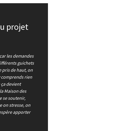
u projet
 car les demandes
ifférents guichets
e pris de haut, on
y comprends rien
 ça devient
 la Maison des
e se soutenir,
e on stresse, on
j’espère apporter