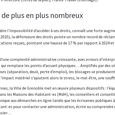
 de plus en plus nombreux
dire l’impossibilité d’accéder à ses droits, connaît une forte aug
(2025), la défenseure des droits pointe un nombre record de récl
tations reçues, pointant une hausse de 17 % par rapport à 2024 et 
 d’une complexité administrative croissante, avec erreurs d’interp
 qui remplace les points d’accueil physiques… Amplifiés par des s
es (séparation, deuil, perte d’emploi), les blocages se produisent
’impact matériel s’ajoutent alors le stress, le mal-être, une sou
nes, la Ville de Grenoble met en œuvre plusieurs dispositifs : l’équ
ns les Maisons des Habitant-es (MdH), les conseillers et conseil
nique aux démarches en ligne tandis que les écrivaines publiques à
nt-es pour contacter une administration, écrire ou comprendre u
ossier…