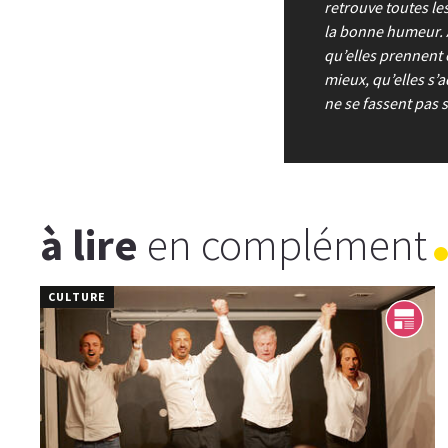
retrouve toutes le
la bonne humeur. A
qu’elles prennent 
mieux, qu’elles s
ne se fassent pas 
à lire
en complément
CULTURE