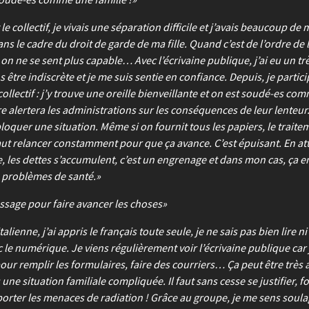
 le collectif, je vivais une séparation difficile et j’avais beaucoup de 
ns le cadre du droit de garde de ma fille. Quand c’est de l’ordre de 
on ne se sent plus capable… Avec l’écrivaine publique, j’ai eu un trè
ns être indiscrète et je me suis sentie en confiance. Depuis, je parti
ollectif : j’y trouve une oreille bienveillante et on est soudé-es com
re alertera les administrations sur les conséquences de leur lenteur.
oquer une situation. Même si on fournit tous les papiers, le traite
l faut relancer constamment pour que ça avance. C’est épuisant. En at
e, les dettes s’accumulent, c’est un engrenage et dans mon cas, ça e
 problèmes de santé.
ssage pour faire avancer les choses
talienne, j’ai appris le français toute seule, je ne sais pas bien lire ni 
 le numérique. Je viens régulièrement voir l’écrivaine publique car j
pour remplir les formulaires, faire des courriers… Ça peut être très
une situation familiale compliquée. Il faut sans cesse se justifier, 
upporter les menaces de radiation ! Grâce au groupe, je me sens soul