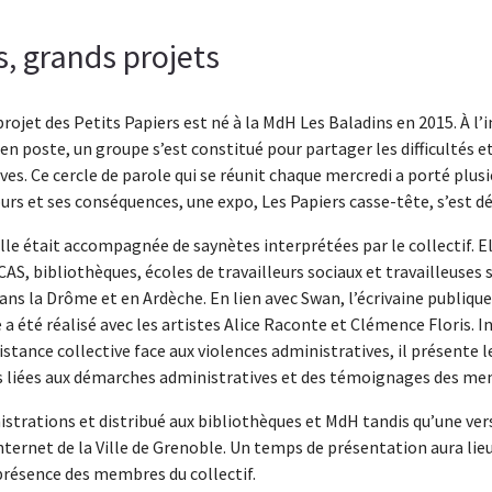
s, grands projets
 projet des Petits Papiers est né à la MdH Les Baladins en 2015. À l’i
 en poste, un groupe s’est constitué pour partager les difficultés e
s. Ce cercle de parole qui se réunit chaque mercredi a porté plusi
urs et ses conséquences, une expo, Les Papiers casse-tête, s’est d
elle était accompagnée de saynètes interprétées par le collectif. El
S, bibliothèques, écoles de travailleurs sociaux et travailleuses s
ns la Drôme et en Ardèche. En lien avec Swan, l’écrivaine publiqu
 a été réalisé avec les artistes Alice Raconte et Clémence Floris. I
istance collective face aux violences administratives, il présente l
es liées aux démarches administratives et des témoignages des mem
istrations et distribué aux bibliothèques et MdH tandis qu’une ver
Internet de la Ville de Grenoble. Un temps de présentation aura lieu
présence des membres du collectif.