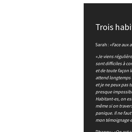
Trois
habi
Sarah :
Face aux 
Je viens régulièr
sont difficiles à 
et de toute façon l
attend longtemps 
et je ne peux pas 
presque impossible
Habitant-es, on es
même si on travers
panique. Il ne faut
mon témoignage et
Phanny :
On est 