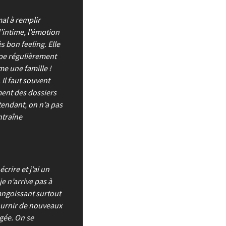
mal à remplir
l’intime, l’émotion
s bon feeling. Elle
cipe régulièrement
me une famille !
 Il faut souvent
ment des dossiers
tendant, on n’a pas
ntraîne
écrire et j’ai un
e n’arrive pas à
 angoissant surtout
fournir de nouveaux
agée. On se