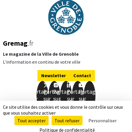
Gremag
.fr
Le magazine de la Ville de Grenoble
L'information en continu de votre ville
Newsletter
Contact
Partager
Partager
Partager
Partager
Partager
sur
sur
sur
sur
sur
Facebook
Twitter
Instagram
LinkedIn
Youtube
Ce site utilise des cookies et vous donne le contrôle sur ceux
que vous souhaitez activer
Mentions légales
Données personnelles
Tout accepter
Tout refuser
Personnaliser
Accessibilité totalement conforme
Plan de site
Qui sommes-nous
Politique de confidentialité