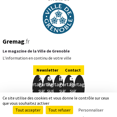
Gremag
.fr
Le magazine de la Ville de Grenoble
L'information en continu de votre ville
Newsletter
Contact
Partager
Partager
Partager
Partager
Partager
sur
sur
sur
sur
sur
Facebook
Twitter
Instagram
LinkedIn
Youtube
Ce site utilise des cookies et vous donne le contrôle sur ceux
que vous souhaitez activer
Mentions légales
Données personnelles
Tout accepter
Tout refuser
Personnaliser
Accessibilité totalement conforme
Plan de site
Qui sommes-nous