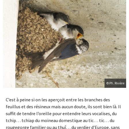
© Ph. Rivière
C’est à peine si on les aperçoit entre les branches des
feuillus et des résineux mais aucun doute, ils sont bien là. Il
suffit de tendre l’oreille pour entendre leurs vocalises, du
tchip… tchiap du moineau domestique au tic… tic… du
rougegorge familier ou au thuî… du verdier d’Europe, sans