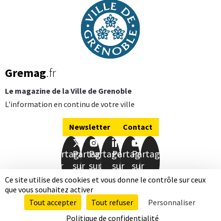
Gremag
.fr
Le magazine de la Ville de Grenoble
L'information en continu de votre ville
Newsletter
Contact
Partager
Partager
Partager
Partager
Partager
sur
sur
sur
sur
sur
Facebook
Twitter
Instagram
LinkedIn
Youtube
Ce site utilise des cookies et vous donne le contrôle sur ceux
que vous souhaitez activer
Mentions légales
Données personnelles
Tout accepter
Tout refuser
Personnaliser
Accessibilité totalement conforme
Plan de site
Qui sommes-nous
Politique de confidentialité