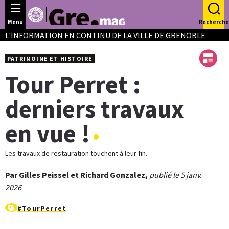
Panneau de gestion des cookies
Menu
Recherche
L'INFORMATION EN CONTINU DE LA VILLE DE GRENOBLE
PATRIMOINE ET HISTOIRE
Tour Perret :
derniers travaux
en vue !
Les travaux de restauration touchent à leur fin.
Par Gilles Peissel et Richard Gonzalez,
publié le 5 janv.
2026
#TourPerret